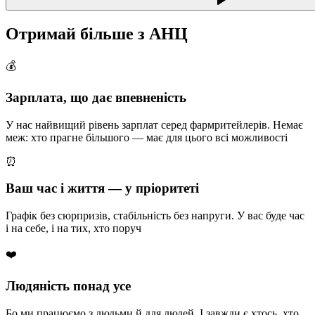
Отримай більше з АНЦ
💰
Зарплата, що дає впевненість
У нас найвищий рівень зарплат серед фармритейлерів. Немає
меж: хто прагне більшого — має для цього всі можливості
⏰
Ваш час і життя — у пріоритеті
Графік без сюрпризів, стабільність без напруги. У вас буде час
і на себе, і на тих, хто поруч
❤️
Людяність понад усе
Бо ми працюємо з людьми й для людей. І завжди є хтось, хто